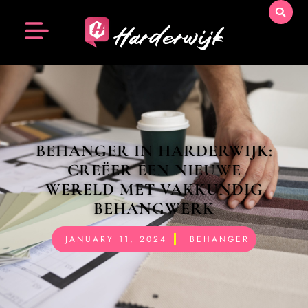
BEHANGER IN HARDERWIJK:
CREËER EEN NIEUWE
WERELD MET VAKKUNDIG
BEHANGWERK
JANUARY 11, 2024
BEHANGER