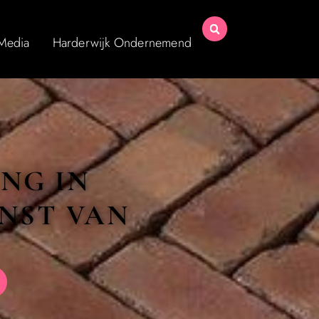
 Media
Harderwijk Ondernemend
NG IN
NST VAN