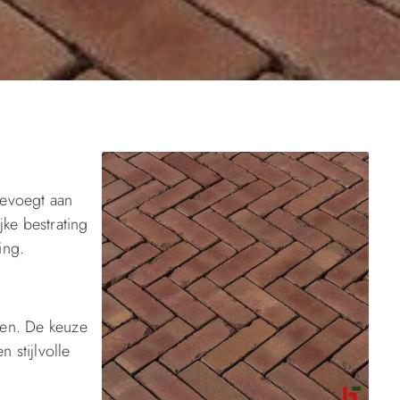
oevoegt aan
ke bestrating
ing.
ren. De keuze
 stijlvolle