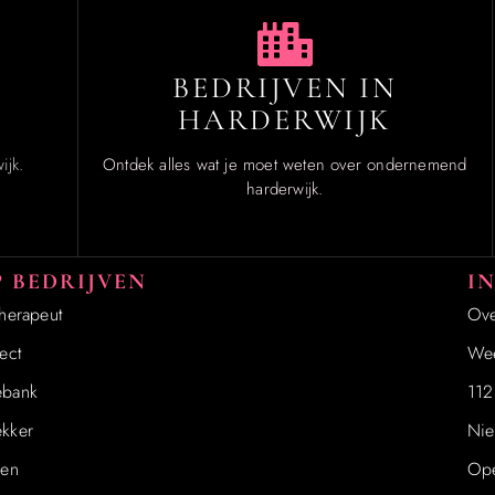
BEDRIJVEN IN
HARDERWIJK
ijk.
Ontdek alles wat je moet weten over ondernemend
harderwijk.
 BEDRIJVEN
I
therapeut
Ove
ect
Wee
ebank
112
kker
Nie
ren
Ope