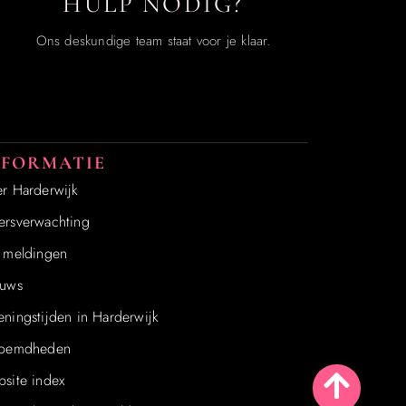
HULP NODIG?
Ons deskundige team staat voor je klaar.
NFORMATIE
r Harderwijk
rsverwachting
 meldingen
uws
ningstijden in Harderwijk
roemdheden
site index