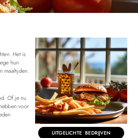
hten. Het is
wege hun
n maaltijden.
od. Of je nu
k hebben voor
ieden
UITGELICHTE BEDRIJVEN