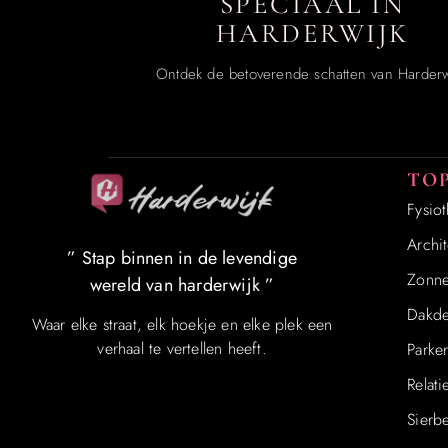
SPECIAAL IN
HARDERWIJK
Ontdek de betoverende schatten van Harderw
TOP
Fysio
Archit
” Stap binnen in de levendige
Zonn
wereld van harderwijk ”
Dakde
Waar elke straat, elk hoekje en elke plek een
verhaal te vertellen heeft.
Parke
Relati
Sierbe