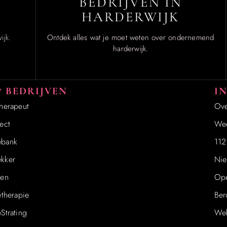
BEDRIJVEN IN
HARDERWIJK
ijk.
Ontdek alles wat je moet weten over ondernemend
harderwijk.
 BEDRIJVEN
I
therapeut
Ove
ect
Wee
ebank
112
kker
Nie
ren
Ope
etherapie
Be
Strating
Web