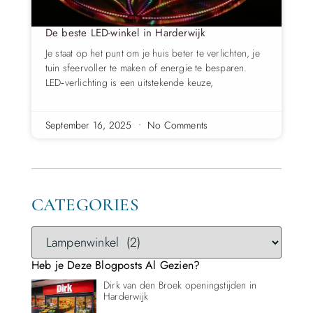
De beste LED-winkel in Harderwijk
Je staat op het punt om je huis beter te verlichten, je
tuin sfeervoller te maken of energie te besparen.
LED‑verlichting is een uitstekende keuze,
September 16, 2025
No Comments
CATEGORIES
Heb je Deze Blogposts Al Gezien?
Dirk van den Broek openingstijden in
Harderwijk