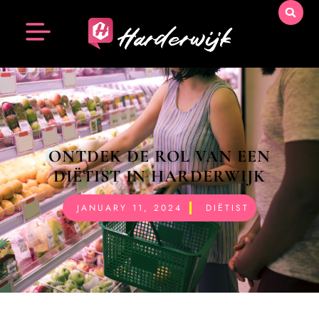
ONTDEK DE ROL VAN EEN
DIËTIST IN HARDERWIJK
JANUARY 11, 2024
DIËTIST