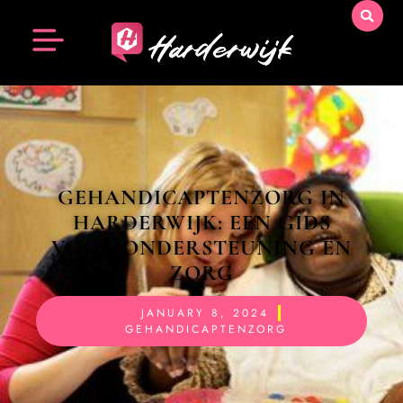
GEHANDICAPTENZORG IN
HARDERWIJK: EEN GIDS
VOOR ONDERSTEUNING EN
ZORG
JANUARY 8, 2024
GEHANDICAPTENZORG