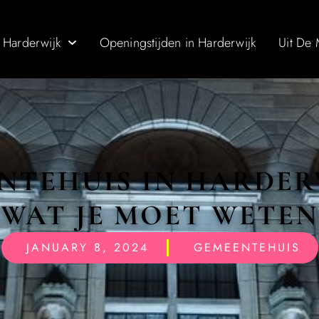
 Harderwijk
Openingstijden in Harderwijk
Uit De
NTEHUIS IN HARDERW
WAT JE MOET WETEN
JANUARY 8, 2024
GEMEENTEHUIS