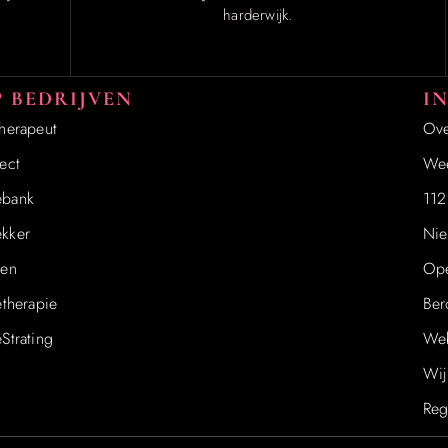
harderwijk.
 BEDRIJVEN
I
therapeut
Ove
ect
Wee
ebank
112
kker
Nie
ren
Ope
etherapie
Be
Strating
Web
Wij
Reg