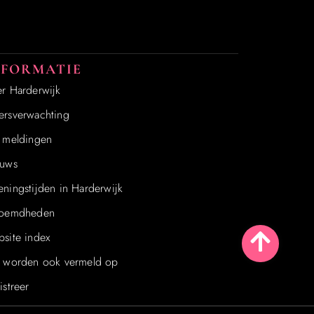
NFORMATIE
r Harderwijk
rsverwachting
 meldingen
uws
ningstijden in Harderwijk
roemdheden
site index
 worden ook vermeld op
istreer