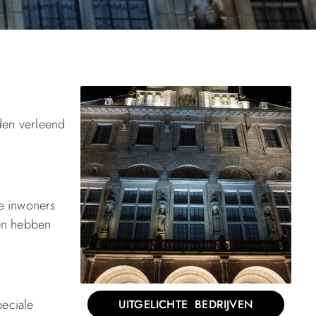
den verleend
de inwoners
ken hebben
peciale
UITGELICHTE BEDRIJVEN