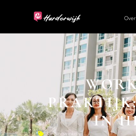
Over
WORK
PRAKTIJK:
IN H
Kledingwinkels