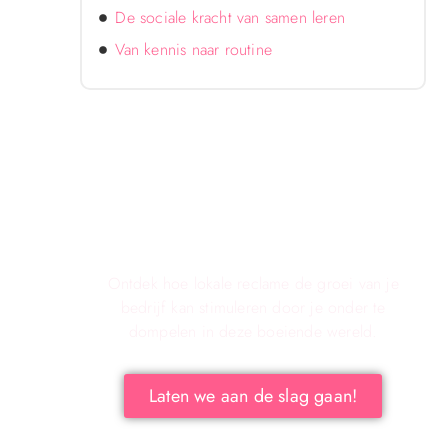
De sociale kracht van samen leren
Van kennis naar routine
Verken de Voordelen van
Lokale Reclame voor Jouw
Bedrijf!
Ontdek hoe lokale reclame de groei van je
bedrijf kan stimuleren door je onder te
dompelen in deze boeiende wereld.
Laten we aan de slag gaan!