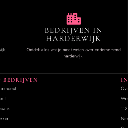
BEDRIJVEN IN
HARDERWIJK
ijk.
Ontdek alles wat je moet weten over ondernemend
harderwijk.
 BEDRIJVEN
I
therapeut
Ove
ect
Wee
ebank
112
kker
Nie