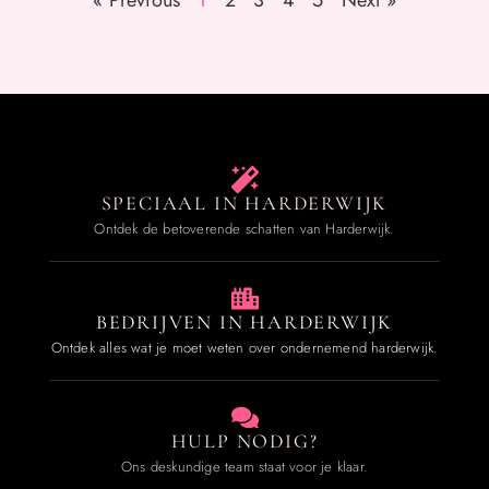
« Previous
1
2
3
4
5
Next »
SPECIAAL IN HARDERWIJK
Ontdek de betoverende schatten van Harderwijk.
BEDRIJVEN IN HARDERWIJK
Ontdek alles wat je moet weten over ondernemend harderwijk.
HULP NODIG?
Ons deskundige team staat voor je klaar.