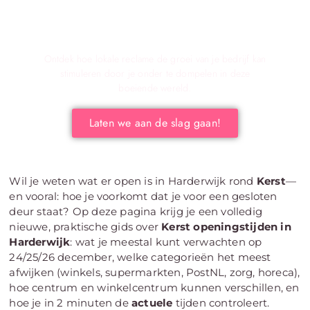
Verken de Voordelen van Lokale Reclame
voor Jouw Bedrijf!
Ontdek hoe lokale reclame de groei van je bedrijf kan
stimuleren door je onder te dompelen in deze
boeiende wereld.
Laten we aan de slag gaan!
Wil je weten wat er open is in Harderwijk rond
Kerst
—
en vooral: hoe je voorkomt dat je voor een gesloten
deur staat? Op deze pagina krijg je een volledig
nieuwe, praktische gids over
Kerst openingstijden in
Harderwijk
: wat je meestal kunt verwachten op
24/25/26 december, welke categorieën het meest
afwijken (winkels, supermarkten, PostNL, zorg, horeca),
hoe centrum en winkelcentrum kunnen verschillen, en
hoe je in 2 minuten de
actuele
tijden controleert.