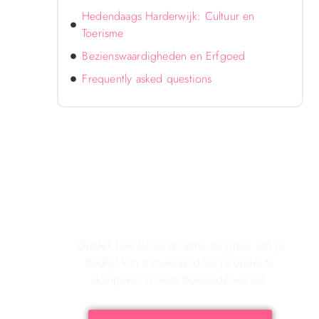
Hedendaags Harderwijk: Cultuur en
Toerisme
Bezienswaardigheden en Erfgoed
Frequently asked questions
Verken de Voordelen van
Lokale Reclame voor Jouw
Bedrijf!
Ontdek hoe lokale reclame de groei van je
bedrijf kan stimuleren door je onder te
dompelen in deze boeiende wereld.