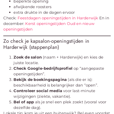
beperkte opening
afwijkende roosters
extra drukte in de dagen ervoor
Check:
Feestdagen openingstijden in Harderwijk
En in
december:
Kerst openingstijden
Oud en nieuw
openingstijden
Zo check je kapsalon-openingstijden in
Harderwijk (stappenplan)
Zoek de salon
(naam + Harderwijk) en kies de
juiste locatie.
Check Google-bedrijfsprofiel
op “aangepaste
openingstijden”.
Bekijk de boekingspagina
(als die er is):
beschikbaarheid is belangrijker dan “open”.
Controleer social media
voor last-minute
wijzigingen (ziekte, vakantie).
Bel of app
als je snel een plek zoekt (vooral voor
dezelfde dag).
Lokale tip: kom je uit een buitenwijk? Bel even voordat