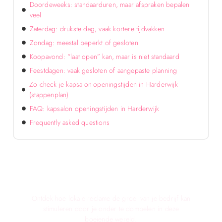
Doordeweeks: standaarduren, maar afspraken bepalen
veel
Zaterdag: drukste dag, vaak kortere tijdvakken
Zondag: meestal beperkt of gesloten
Koopavond: “laat open” kan, maar is niet standaard
Feestdagen: vaak gesloten of aangepaste planning
Zo check je kapsalon-openingstijden in Harderwijk
(stappenplan)
FAQ: kapsalon openingstijden in Harderwijk
Frequently asked questions
Verken de Voordelen van Lokale Reclame
voor Jouw Bedrijf!
Ontdek hoe lokale reclame de groei van je bedrijf kan
stimuleren door je onder te dompelen in deze
boeiende wereld.