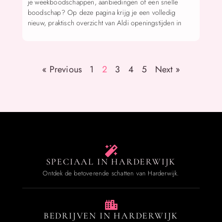
je weekboodschappen, aanbiedingen of een snelle
boodschap? Op deze pagina krijg je een volledig
nieuw, praktisch overzicht van Aldi openingstijden in
« Previous
1
2
3
4
5
Next »
SPECIAAL IN HARDERWIJK
Ontdek de betoverende schatten van Harderwijk.
BEDRIJVEN IN HARDERWIJK